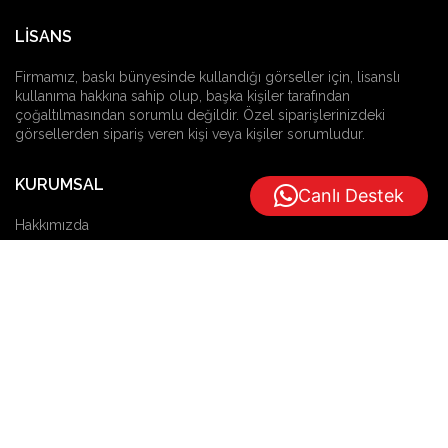
LİSANS
Firmamız, baskı bünyesinde kullandığı görseller için, lisanslı
kullanıma hakkına sahip olup, başka kişiler tarafından
çoğaltılmasından sorumlu değildir. Özel siparişlerinizdeki
görsellerden sipariş veren kişi veya kişiler sorumludur.
KURUMSAL
Canlı Destek
Hakkımızda
Gizlilik Politikası
Satış Sözleşmesi
Müşteri Hizmetleri
Sipariş Takip Formu
Ödeme Bildirim Formu