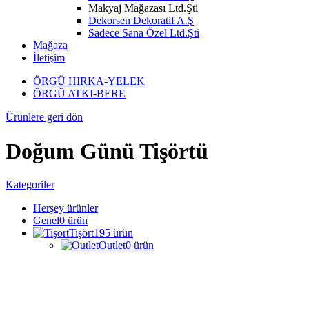
Makyaj Mağazası Ltd.Şti
Dekorsen Dekoratif A.Ş
Sadece Sana Özel Ltd.Şti
Mağaza
İletişim
ÖRGÜ HIRKA-YELEK
ÖRGÜ ATKI-BERE
Ürünlere geri dön
Doğum Günü Tişörtü
Kategoriler
Herşey
ürünler
Genel
0
ürün
Tişört
195
ürün
Outlet
0
ürün