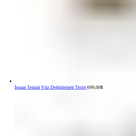
İnşaat Temalı Yüz Değiştirmeli Tişört
699,00
₺