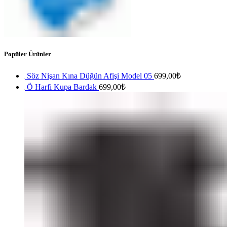
Popüler Ürünler
Söz Nişan Kına Düğün Afişi Model 05
699,00
₺
Ö Harfi Kupa Bardak
699,00
₺