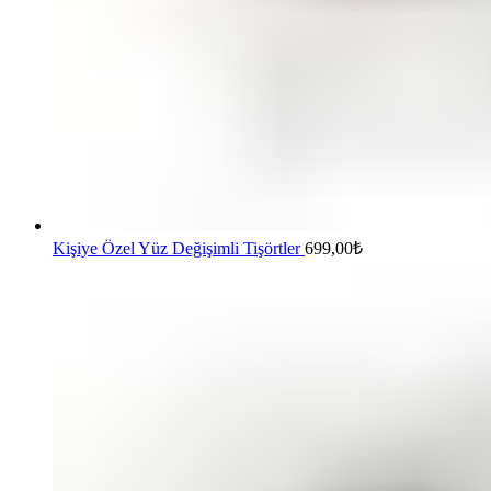
Kişiye Özel Yüz Değişimli Tişörtler
699,00
₺