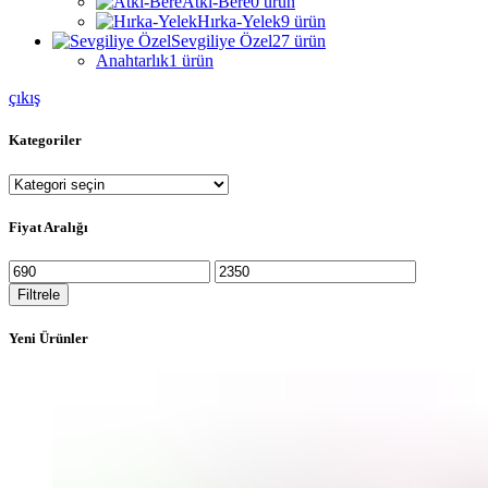
Atkı-Bere
0
ürün
Hırka-Yelek
9
ürün
Sevgiliye Özel
27
ürün
Anahtarlık
1
ürün
çıkış
Kategoriler
Fiyat Aralığı
En
En
düşük
yüksek
Filtrele
fiyat
fiyat
Yeni Ürünler