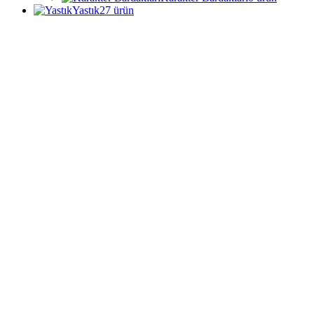
Yastık
27
ürün