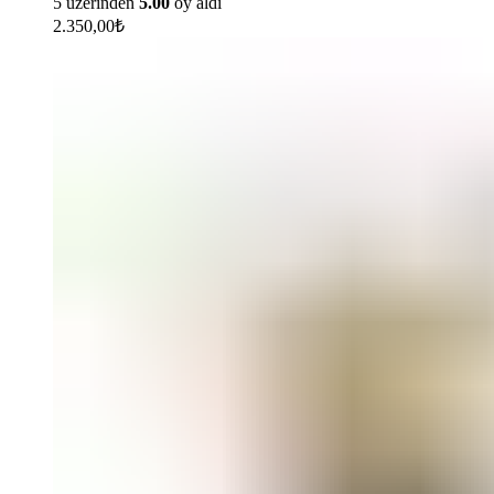
5 üzerinden
5.00
oy aldı
2.350,00
₺