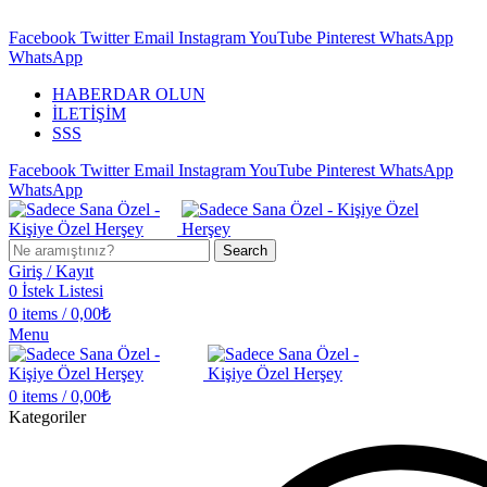
KİŞİYE ÖZEL HERŞEY BURADA…
Facebook
Twitter
Email
Instagram
YouTube
Pinterest
WhatsApp
WhatsApp
HABERDAR OLUN
İLETİŞİM
SSS
Facebook
Twitter
Email
Instagram
YouTube
Pinterest
WhatsApp
WhatsApp
Search
Giriş / Kayıt
0
İstek Listesi
0
items
/
0,00
₺
Menu
0
items
/
0,00
₺
Kategoriler