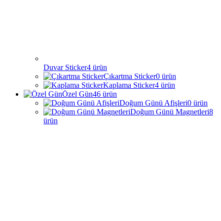
Duvar Sticker
4
ürün
Çıkartma Sticker
0
ürün
Kaplama Sticker
4
ürün
Özel Gün
46
ürün
Doğum Günü Afişleri
0
ürün
Doğum Günü Magnetleri
8
ürün