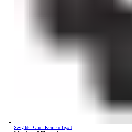
Sevgililer Günü Kombin Tişört