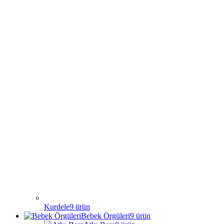
Kurdele
9
ürün
Bebek Örgüleri
9
ürün