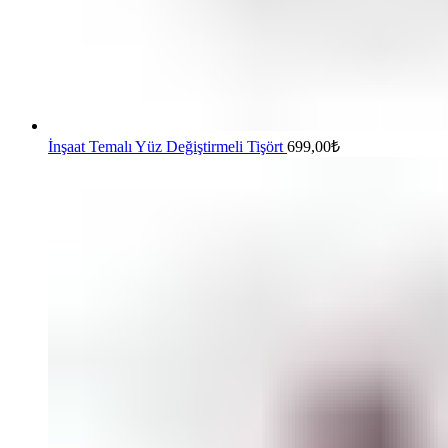
İnşaat Temalı Yüz Değiştirmeli Tişört
699,00
₺