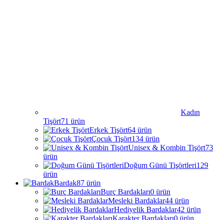
Kadın
Tişört
71
ürün
Erkek Tişört
64
ürün
Çocuk Tişört
134
ürün
Unisex & Kombin Tişört
73
ürün
Doğum Günü Tişörtleri
129
ürün
Bardak
87
ürün
Burç Bardakları
0
ürün
Mesleki Bardaklar
44
ürün
Hediyelik Bardaklar
42
ürün
Karakter Bardakları
0
ürün