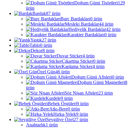
Doğum Günü Tişörtleri
129
ürün
Bardak
87
ürün
Burç Bardakları
0
ürün
Mesleki Bardaklar
44
ürün
Hediyelik Bardaklar
42
ürün
Karakter Bardakları
0
ürün
Yastık
27
ürün
Tablo
0
ürün
Dekor
8
ürün
Duvar Sticker
4
ürün
Çıkartma Sticker
0
ürün
Kaplama Sticker
4
ürün
Özel Gün
46
ürün
Doğum Günü Afişleri
0
ürün
Doğum Günü Magnetleri
8
ürün
Söz Nişan Afişleri
23
ürün
Kurdele
9
ürün
Bebek Örgüleri
9
ürün
Atkı-Bere
0
ürün
Hırka-Yelek
9
ürün
Sevgiliye Özel
27
ürün
Anahtarlık
1
ürün