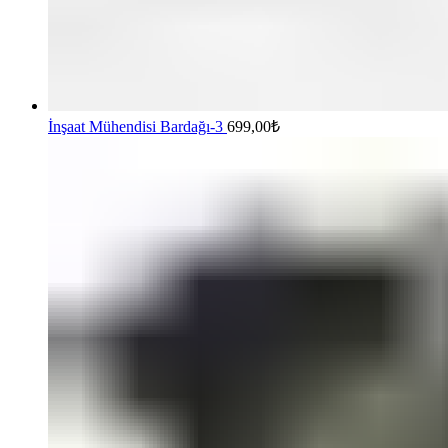
İnşaat Mühendisi Bardağı-3
699,00
₺