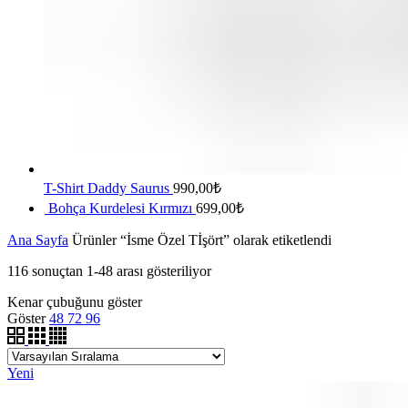
T-Shirt Daddy Saurus
990,00
₺
Bohça Kurdelesi Kırmızı
699,00
₺
Ana Sayfa
Ürünler “İsme Özel Tİşört” olarak etiketlendi
116 sonuçtan 1-48 arası gösteriliyor
Kenar çubuğunu göster
Göster
48
72
96
Yeni