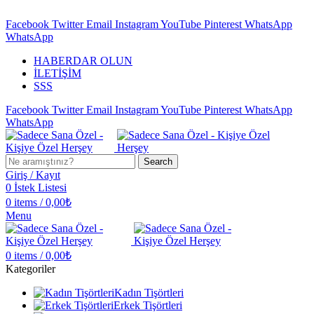
KİŞİYE ÖZEL HERŞEY BURADA…
Facebook
Twitter
Email
Instagram
YouTube
Pinterest
WhatsApp
WhatsApp
HABERDAR OLUN
İLETİŞİM
SSS
Facebook
Twitter
Email
Instagram
YouTube
Pinterest
WhatsApp
WhatsApp
Search
Giriş / Kayıt
0
İstek Listesi
0
items
/
0,00
₺
Menu
0
items
/
0,00
₺
Kategoriler
Kadın Tişörtleri
Erkek Tişörtleri