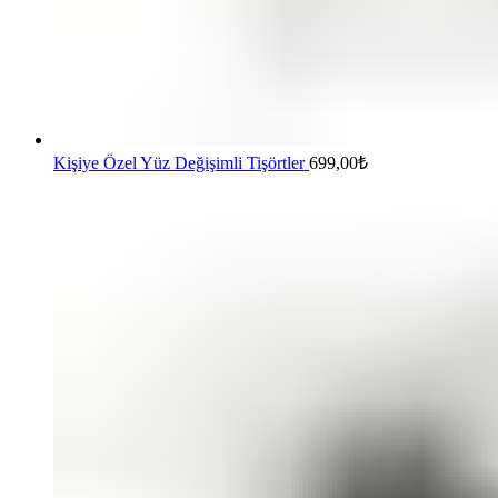
Kişiye Özel Yüz Değişimli Tişörtler
699,00
₺