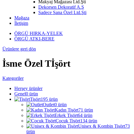
Makyaj Mağazası Ltd.Şti
Dekorsen Dekoratif A.Ş
Sadece Sana Özel Ltd.Şti
Mağaza
İletişim
ÖRGÜ HIRKA-YELEK
ÖRGÜ ATKI-BERE
Ürünlere geri dön
İsme Özel Tİşört
Kategoriler
Herşey
ürünler
Genel
0
ürün
Tişört
195
ürün
Outlet
0
ürün
Kadın Tişört
71
ürün
Erkek Tişört
64
ürün
Çocuk Tişört
134
ürün
Unisex & Kombin Tişört
73
ürün