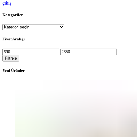
çıkış
Kategoriler
Fiyat Aralığı
En
En
düşük
yüksek
Filtrele
fiyat
fiyat
Yeni Ürünler