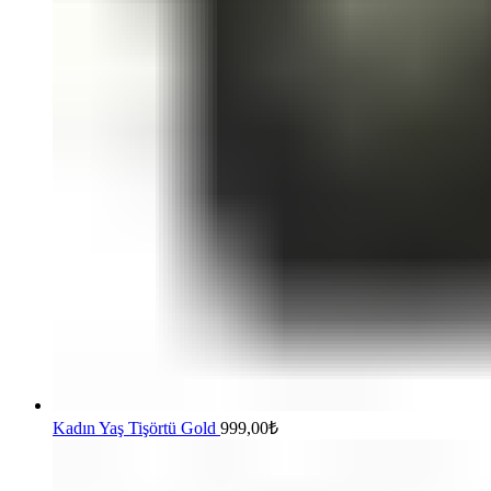
Kadın Yaş Tişörtü Gold
999,00
₺