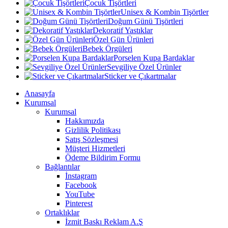
Çocuk Tişörtleri
Unisex & Kombin Tişörtler
Doğum Günü Tişörtleri
Dekoratif Yastıklar
Özel Gün Ürünleri
Bebek Örgüleri
Porselen Kupa Bardaklar
Sevgiliye Özel Ürünler
Sticker ve Çıkartmalar
Anasayfa
Kurumsal
Kurumsal
Hakkımızda
Gizlilik Politikası
Satış Sözleşmesi
Müşteri Hizmetleri
Ödeme Bildirim Formu
Bağlantılar
İnstagram
Facebook
YouTube
Pinterest
Ortaklıklar
İzmit Baskı Reklam A.Ş