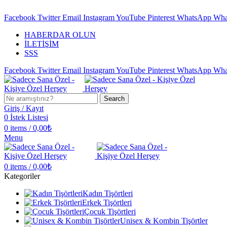
KİŞİYE ÖZEL HERŞEY BURADA…
Facebook
Twitter
Email
Instagram
YouTube
Pinterest
WhatsApp
Wha
HABERDAR OLUN
İLETİŞİM
SSS
Facebook
Twitter
Email
Instagram
YouTube
Pinterest
WhatsApp
Wha
Search
Giriş / Kayıt
0
İstek Listesi
0
items
/
0,00
₺
Menu
0
items
/
0,00
₺
Kategoriler
Kadın Tişörtleri
Erkek Tişörtleri
Çocuk Tişörtleri
Unisex & Kombin Tişörtler