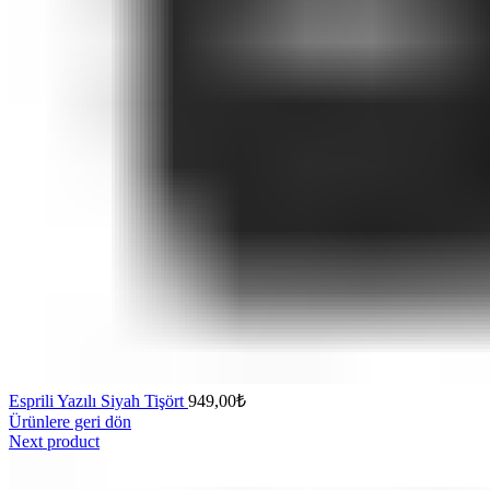
Esprili Yazılı Siyah Tişört
949,00
₺
Ürünlere geri dön
Next product