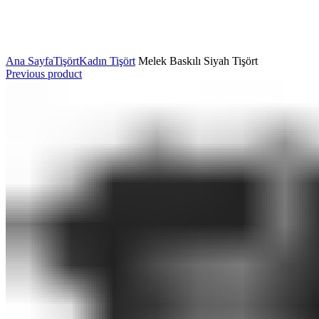
Ana Sayfa
Tişört
Kadın Tişört
Melek Baskılı Siyah Tişört
Previous product