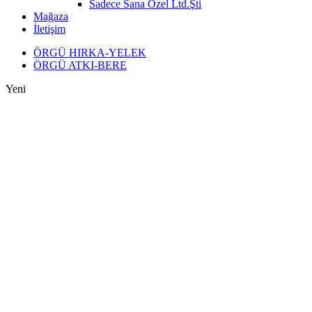
Sadece Sana Özel Ltd.Şti
Mağaza
İletişim
ÖRGÜ HIRKA-YELEK
ÖRGÜ ATKI-BERE
Yeni