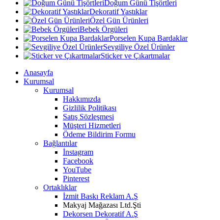
Doğum Günü Tişörtleri
Dekoratif Yastıklar
Özel Gün Ürünleri
Bebek Örgüleri
Porselen Kupa Bardaklar
Sevgiliye Özel Ürünler
Sticker ve Çıkartmalar
Anasayfa
Kurumsal
Kurumsal
Hakkımızda
Gizlilik Politikası
Satış Sözleşmesi
Müşteri Hizmetleri
Ödeme Bildirim Formu
Bağlantılar
İnstagram
Facebook
YouTube
Pinterest
Ortaklıklar
İzmit Baskı Reklam A.Ş
Makyaj Mağazası Ltd.Şti
Dekorsen Dekoratif A.Ş