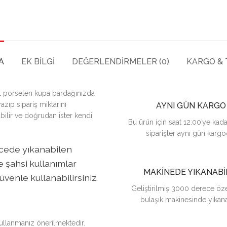
A
EK BILGI
DEĞERLENDIRMELER (0)
KARGO & 
el porselen kupa bardağınızda
azıp sipariş miktarını
AYNI GÜN KARGO
bilir ve doğrudan ister kendi
Bu ürün için saat 12:00’ye kada
siparişler aynı gün kargo
ecede yıkanabilen
 şahsi kullanımlar
MAKİNEDE YIKANABİ
üvenle kullanabilirsiniz.
Geliştirilmiş 3000 derece özel
bulaşık makinesinde yıkanab
kullanmanız önerilmektedir.