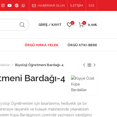
HABERDAR OLUN
İLETİŞİM
SSS
0
0
GIRIŞ / KAYIT
0,00
₺
ÖRGÜ HIRKA-YELEK
ÖRGÜ ATKI-BERE
rdaklar
Biyoloji Öğretmeni Bardağı-4
etmeni Bardağı-4
oloji Öğretmenleri için tasarlanmış hediyelik şık bir
ereceye dayanıklı ve bulaşık makinesinde yıkanabilen
rselen Kupa Bardağınızın üzerinde yazmasını istediğiniz