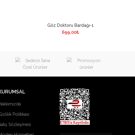
Göz Doktoru Bardağı-1
699,00
₺
KURUMSAL
Hakkımızda
Gizlilik Politikası
Satış Sözleşmesi
Müşteri Hizmetleri