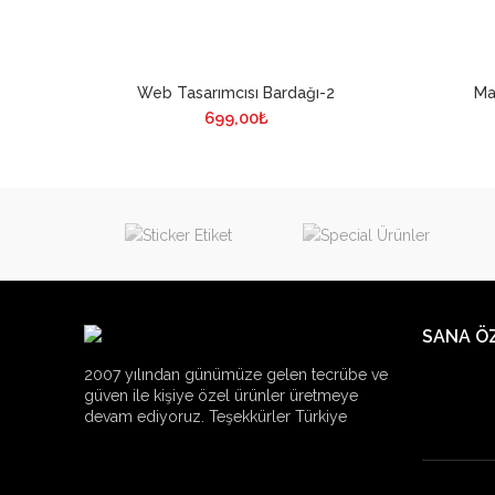
Web Tasarımcısı Bardağı-2
Ma
699,00
₺
SANA Ö
2007 yılından günümüze gelen tecrübe ve
güven ile kişiye özel ürünler üretmeye
devam ediyoruz. Teşekkürler Türkiye