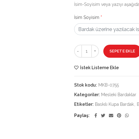
İsim-Soyisim veya yazıyı aşağıdak
İsim Soyisim
*
Biyoloji Öğretmeni Bardağı-4 ad
SEPETE EKLE
İstek Listeme Ekle
Stok kodu:
MKB-0755
Kategoriler:
Mesleki Bardaklar
Etiketler:
Baskılı Kupa Bardak
,
B
Paylaş