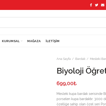
KURUMSAL
MAĞAZA
İLETIŞIM
Ana Sayfa
Bardak
Mesleki Ba
Biyoloji Öğr
699,00
₺
Mesleki kupa bardak serisinde Biy
porselen kupa bardaktır. 3000 d
özelliğe sahip olan özel seri Po