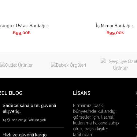
rangoz Ustası Bardağı-1
İç Mimar Bardağı-1
699,00
₺
699,00
₺
ZEL BLOG
LİSANS
Sadece sana özel güvenli
Firmamız, baskı
alışveriş..
bünyesinde kullandığı
görseller için, lisanslı
14 Şubat 2019
Yorum yok
kullanıma hakkına sahip
olup, başka kişiler
tarafından
Hızlı ve güvenli kargo